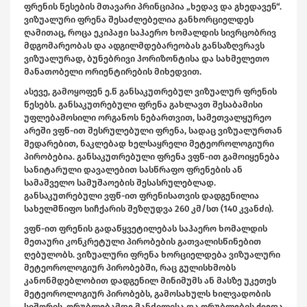
ფრენის წესების მთავარი პრინციპია „ხედავ და გხედავენ“.
ვიზუალური ფრენა შესაძლებელია განხორციელდეს
ღამითაც, როცა ეკიპაჟი საჰაერო ხომალდის სივრცობრივ
მდგომარეობას და ადგილმდებარეობას განსაზღვრავს
ვიზუალურად, ბუნებრივი ჰორიზონტისა და სახმელეთო
მანათობელი ორიენტირების მიხედვით.
ასევე, გამოყოფენ ე.წ განსაკუთრებულ ვიზუალურ ფრენის
წესებს. განსაკუთრებული ფრენა გახლავთ შესაბამისი
უფლებამოსილი ორგანოს ნებართვით, სამეთვალყურეო
არეში ვფწ-ით შესრულებული ფრენა, სადაც ვიზუალურთან
შედარებით, ნაკლებად ხელსაყრელი მეტეოროლოგიური
პირობებია. განსაკუთრებული ფრენა ვფწ-ით გამოიყენება
სანიტარული დავალებით სასწრაფო ფრენების ან
სამაშველო სამუშაოების შესასრულებლად.
განსაკუთრებული ვფწ-ით ფრენისათვის დადგენილია
სახელმწიფო სიჩქარის შეზღუდვა 260 კმ/სთ (140 კვანძი).
ვფწ-ით ფრენის გადაწყვეტილებას საჰაერო ხომალდის
მეთაური კონკრეტული პირობების გათვალისწინებით
ღებულობს. ვიზუალური ფრენა ხორციელდება ვიზუალური
მეტეოროლოგიურ პირობებში, რაც გულისხმობს
კანონმდებლობით დადგენილ მინიმუმს ან მასზე უკეთეს
მეტეოროლოგიურ პირობებს, გამოსახულს ხილვადობის
სიშორის, ღრუბლებამდე მანძილისა და ღრუბლების ქვედა