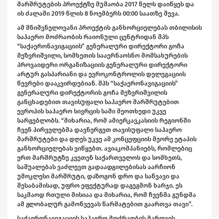
მარშრუტების პროექტზე მუშაობა 2017 წელს დაიწყეს და
ის ძალაში 2019 წლის 8 ნოემბერს 00:00 საათზე შევა.
ამ მნიშვნელოვანი პროექტის განხორციელებას თბილისის
საჰაერო მოძრაობის რაიონული ცენტრიდან შპს
“საქაერონავიგაციის” გენერალური დირექტორი გოჩა
მეზვრიშვილი, სომხეთის სააერნაოსნო მომსახურების
პროვაიდერი ორგანიზაციის გენერალური დირექტორი
არტურ გასპარიანი და ევროკონტროლის დელეგაციის
წევრები დააკვირდებიან. შპს “საქაერონავიგაციის”
გენერალური დირექტორის გოჩა მეზვრიშვილის
განცხადებით თავისუფალი საჰაერო მარშრუტებით
ევროპის საჰაერო სივრცის სამი მეოთხედი უკვე
სარგებლობს. “მიხარია, რომ ამიერკავკასიის რეგიონში
ჩვენ პირველებმა დავნერგეთ თავისუფალი საჰაერო
მარშრუტები და დღეს უკვე ამ კონცეფციის მეორე ეტაპის
განხორციელებას ვიწყებთ. ავიაკომპანიებს, რომლებიც
ერთ მარშრუტზე კვეთენ საქართველოს და სომხეთს,
საშუალებას ვაძლევთ გადაადგილებისას აარჩიონ
უმოკლესი მარშრუტი, დაზოგონ დრო და საწვავი და
შესაბამისად, უფრო ეფექტურად დაგეგმონ ხარჯი. ეს
საკმაოდ რთული მისიაა და მიხარია, რომ ჩვენმა გუნდმა
ამ გლობალურ გამოწვევას წარმატებით გაართვა თავი”.
საქაერონავიგაციის საჰაერო მოძრაობის მართვის